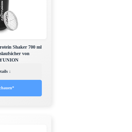
ein Shaker 700 ml
laufsicher von
YUNION
tails ↓
chauen*