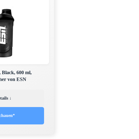
 Black, 600 ml,
cher von ESN
tails ↓
chauen*