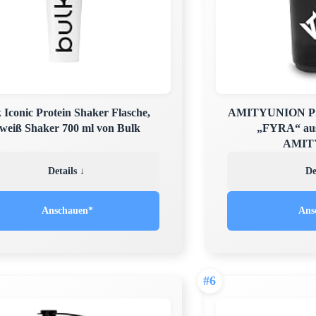
 Iconic Protein Shaker Flasche,
AMITYUNION Prot
weiß Shaker 700 ml von Bulk
„FYRA“ aus
AMIT
Details ↓
De
Anschauen*
Ans
#6