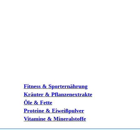
Fitness & Sporternährung
Kräuter & Pflanzenextrakte
Öle & Fette
Proteine & Eiweißpulver
Vitamine & Mineralstoffe