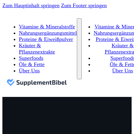
Zum Hauptinhalt springen
Zum Footer springen
Vitamine & Mineralstoffe
Vitamine & Miner
Nahrungsergänzungsmittel
Nahrungsergänzun
Proteine & Eiweißpulver
Proteine & Eiwei
Kräuter &
Kräuter &
Pflanzenextrakte
Pflanzenextra
Superfoods
Superfood
Öle & Fette
Öle & Fett
Über Uns
Über Uns