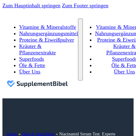
Zum Hauptinhalt springen
Zum Footer springen
Vitamine & Mineralstoffe
Vitamine & Miner
Nahrungsergänzungsmittel
Nahrungsergänzun
Proteine & Eiweißpulver
Proteine & Eiwei
Kräuter &
Kräuter &
Pflanzenextrakte
Pflanzenextra
Superfoods
Superfood
Öle & Fette
Öle & Fett
Über Uns
Über Uns
Home
»
Haut & Haarpflege
»
Niacinamid Serum Test: Experte